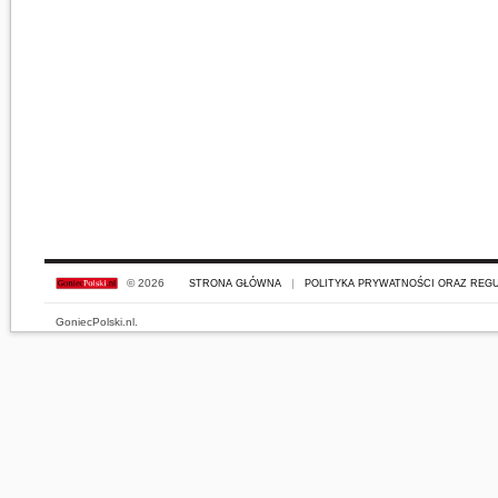
© 2026
STRONA GŁÓWNA
POLITYKA PRYWATNOŚCI ORAZ REGU
GoniecPolski.nl.