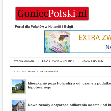
Portal dla Polaków w Holandii i Belgii
STRONA GŁÓWNA
PRACA I ŻYCIE W HOLANDII
NEWSY Z HOLANDII
You are here:
Home
>
'nieruchomości'
Mieszkanie poza Holandią a odliczanie z podatk
hipotecznego
Nowe zasady dotyczące odliczenia odsetek od k